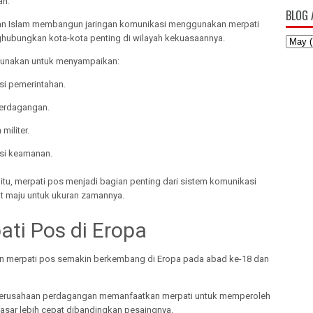
ah.
BLOG 
an Islam membangun jaringan komunikasi menggunakan merpati
hubungkan kota-kota penting di wilayah kekuasaannya.
gunakan untuk menyampaikan:
si pemerintahan.
perdagangan.
militer.
si keamanan.
itu, merpati pos menjadi bagian penting dari sistem komunikasi
t maju untuk ukuran zamannya.
ati Pos di Eropa
 merpati pos semakin berkembang di Eropa pada abad ke-18 dan
erusahaan perdagangan memanfaatkan merpati untuk memperoleh
pasar lebih cepat dibandingkan pesaingnya.