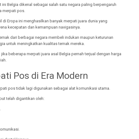
 ini Belgia dikenal sebagai salah satu negara paling berpengaruh
a merpati pos.
l di Eropa ini menghasilkan banyak merpati juara dunia yang
arena kecepatan dan kemampuan navigasinya.
ernak dari berbagai negara membeli indukan maupun keturunan
gia untuk meningkatkan kualitas ternak mereka.
 jika beberapa merpati juara asal Belgia pernah terjual dengan harga
iah.
ati Pos di Era Modern
rpati pos tidak lagi digunakan sebagai alat komunikasi utama.
but telah digantikan oleh:
.
komunikasi.