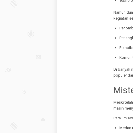
Teknolog
Namun duni
kegiatan se
Perlomb
Penangk
Pembibi
Komunit
Di banyak 
populer dan
Mist
Meski telah
masih meny
Para ilmuw
Medan 