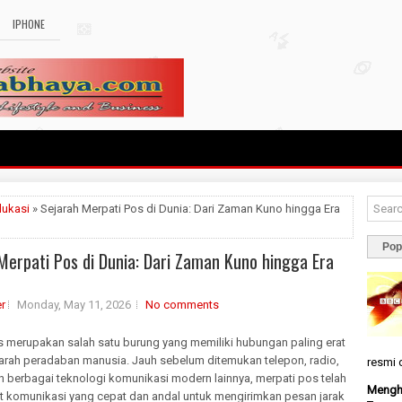
IPHONE
dukasi
» Sejarah Merpati Pos di Dunia: Dari Zaman Kuno hingga Era
Pop
Merpati Pos di Dunia: Dari Zaman Kuno hingga Era
r
Monday, May 11, 2026
No comments
s merupakan salah satu burung yang memiliki hubungan paling erat
arah peradaban manusia. Jauh sebelum ditemukan telepon, radio,
resmi d
an berbagai teknologi komunikasi modern lainnya, merpati pos telah
Menghi
at komunikasi yang cepat dan andal untuk mengirimkan pesan jarak