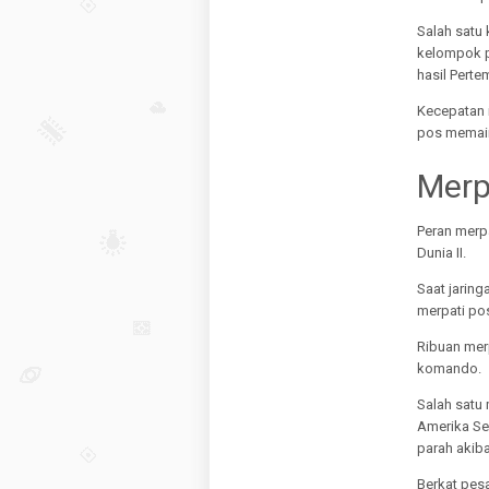
Salah satu 
kelompok p
hasil Pert
Kecepatan i
pos memain
Merp
Peran merp
Dunia II.
Saat jarin
merpati pos
Ribuan mer
komando.
Salah satu 
Amerika Se
parah akib
Berkat pesa