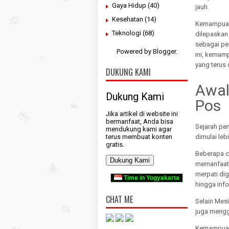
Gaya Hidup
(40)
jauh.
Kesehatan
(14)
Kemampuan 
Teknologi
(68)
dilepaskan
sebagai pe
Powered by
Blogger
.
ini, kemam
yang terus 
DUKUNG KAMI
Awal
Dukung Kami
Pos
Jika artikel di website ini
bermanfaat, Anda bisa
Sejarah pe
mendukung kami agar
dimulai lebi
terus membuat konten
gratis.
Beberapa c
Dukung Kami
memanfaatk
merpati di
Time in Yogyakarta
hingga inf
CHAT ME
Selain Mesi
juga mengg
Kemampuan 