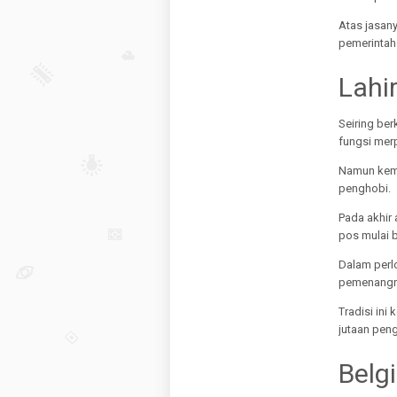
Atas jasan
pemerintah 
Lahi
Seiring ber
fungsi mer
Namun kema
penghobi.
Pada akhir
pos mulai b
Dalam perlo
pemenangny
Tradisi ini
jutaan pen
Belg