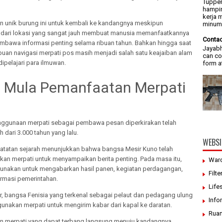
Tupper
hampir
kerja 
unik burung ini untuk kembali ke kandangnya meskipun
minum/
 dari lokasi yang sangat jauh membuat manusia memanfaatkannya
Contac
mbawa informasi penting selama ribuan tahun. Bahkan hingga saat
Jayabh
puan navigasi merpati pos masih menjadi salah satu keajaiban alam
can co
dipelajari para ilmuwan.
form a
 Mula Pemanfaatan Merpati
nggunaan merpati sebagai pembawa pesan diperkirakan telah
h dari 3.000 tahun yang lalu.
WEBSI
atatan sejarah menunjukkan bahwa bangsa Mesir Kuno telah
an merpati untuk menyampaikan berita penting. Pada masa itu,
War
gunakan untuk mengabarkan hasil panen, kegiatan perdagangan,
Filte
ormasi pemerintahan.
Life
r, bangsa Fenisia yang terkenal sebagai pelaut dan pedagang ulung
Info
unakan merpati untuk mengirim kabar dari kapal ke daratan.
Ruan
merpati yang dapat terbang langsung menuju kandangnya