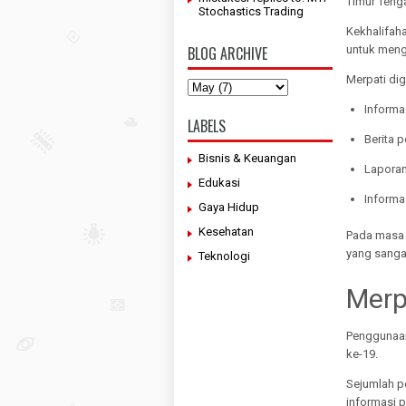
Timur Teng
Stochastics Trading
Kekhalifah
untuk meng
BLOG ARCHIVE
Merpati di
Informa
LABELS
Berita 
Bisnis & Keuangan
Laporan 
Edukasi
Informa
Gaya Hidup
Kesehatan
Pada masa 
yang sanga
Teknologi
Merp
Penggunaan
ke-19.
Sejumlah p
informasi 