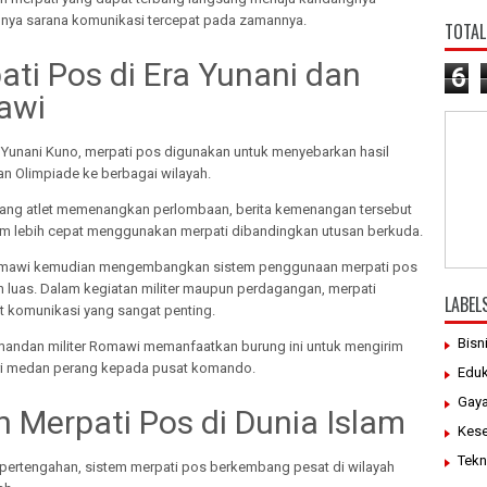
nya sarana komunikasi tercepat pada zamannya.
TOTAL
ati Pos di Era Yunani dan
6
awi
Yunani Kuno, merpati pos digunakan untuk menyebarkan hasil
an Olimpiade ke berbagai wilayah.
rang atlet memenangkan perlombaan, berita kemenangan tersebut
rim lebih cepat menggunakan merpati dibandingkan utusan berkuda.
mawi kemudian mengembangkan sistem penggunaan merpati pos
h luas. Dalam kegiatan militer maupun perdagangan, merpati
LABEL
t komunikasi yang sangat penting.
Bisn
andan militer Romawi memanfaatkan burung ini untuk mengirim
ri medan perang kepada pusat komando.
Eduk
Gaya
n Merpati Pos di Dunia Islam
Kes
Tekn
pertengahan, sistem merpati pos berkembang pesat di wilayah