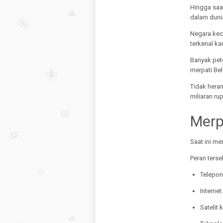
Hingga saat
dalam duni
Negara keci
terkenal k
Banyak pet
merpati Bel
Tidak heran
miliaran rup
Merp
Saat ini me
Peran terse
Telepon
Internet.
Satelit 