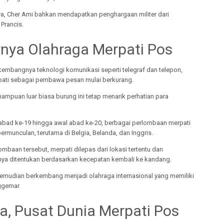
ya, Cher Ami bahkan mendapatkan penghargaan militer dari
Prancis.
rnya Olahraga Merpati Pos
kembangnya teknologi komunikasi seperti telegraf dan telepon,
pati sebagai pembawa pesan mulai berkurang.
mpuan luar biasa burung ini tetap menarik perhatian para
 abad ke-19 hingga awal abad ke-20, berbagai perlombaan merpati
ermunculan, terutama di Belgia, Belanda, dan Inggris.
mbaan tersebut, merpati dilepas dari lokasi tertentu dan
a ditentukan berdasarkan kecepatan kembali ke kandang.
 kemudian berkembang menjadi olahraga internasional yang memiliki
ggemar.
ia, Pusat Dunia Merpati Pos