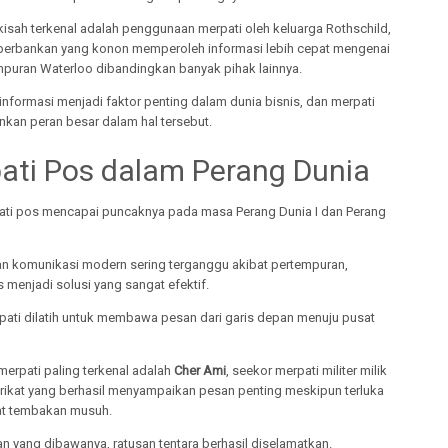
kisah terkenal adalah penggunaan merpati oleh keluarga Rothschild,
erbankan yang konon memperoleh informasi lebih cepat mengenai
empuran Waterloo dibandingkan banyak pihak lainnya.
nformasi menjadi faktor penting dalam dunia bisnis, dan merpati
kan peran besar dalam hal tersebut.
ati Pos dalam Perang Dunia
ati pos mencapai puncaknya pada masa Perang Dunia I dan Perang
gan komunikasi modern sering terganggu akibat pertempuran,
 menjadi solusi yang sangat efektif.
pati dilatih untuk membawa pesan dari garis depan menuju pusat
merpati paling terkenal adalah
Cher Ami
, seekor merpati militer milik
rikat yang berhasil menyampaikan pesan penting meskipun terluka
at tembakan musuh.
n yang dibawanya, ratusan tentara berhasil diselamatkan.