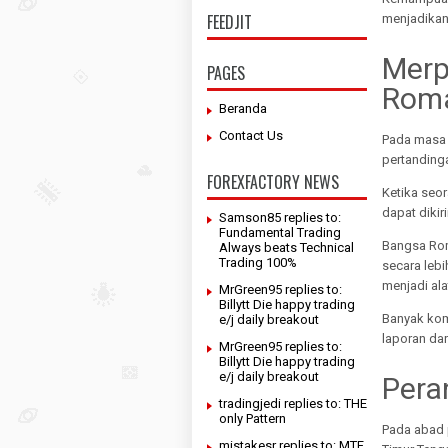
FEEDJIT
menjadikan
Merp
PAGES
Rom
Beranda
Contact Us
Pada masa 
pertanding
FOREXFACTORY NEWS
Ketika seo
dapat diki
Samson85 replies to:
Fundamental Trading
Bangsa Ro
Always beats Technical
Trading 100%
secara lebi
menjadi ala
MrGreen95 replies to:
Billytt Die happy trading
Banyak kom
e/j daily breakout
laporan da
MrGreen95 replies to:
Billytt Die happy trading
e/j daily breakout
Pera
tradingjedi replies to: THE
only Pattern
Pada abad 
mistakesr replies to: MTF