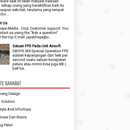
ware saat ini telah menjadi bawaan
 setiap orang yang beraktifitas baik itu
maupun sekolah, terutama yang tempat
bo...
t Us
aya-Media . Corp Customer support: You
ntact us using the "Ask a question"
t the top E-mail: jayabhaya@u...
Satuan FPS Pada Unit Airsoft
DBOYS M4 Special Operation FPS
adalah kepanjangan dari feet per
second suatu satuan kecepatan
peluru atau mimis bisa juga BB (
ball be...
TE SAHABAT
oeng Design
r Solution
style And Informasi
rmasi Dan Bisnis
g Pelan