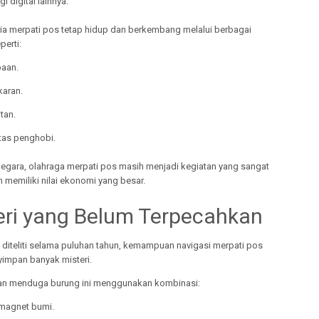
i digital lainnya.
a merpati pos tetap hidup dan berkembang melalui berbagai
perti:
aan.
aran.
tan.
as penghobi.
negara, olahraga merpati pos masih menjadi kegiatan yang sangat
 memiliki nilai ekonomi yang besar.
eri yang Belum Terpecahkan
 diteliti selama puluhan tahun, kemampuan navigasi merpati pos
impan banyak misteri.
an menduga burung ini menggunakan kombinasi:
magnet bumi.