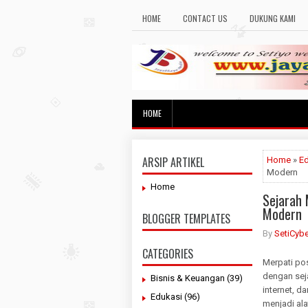
HOME
CONTACT US
DUKUNG KAMI
HOME
ARSIP ARTIKEL
Home
»
E
Modern
Home
Sejarah 
Modern
BLOGGER TEMPLATES
By
SetiCybe
CATEGORIES
Merpati po
dengan sej
Bisnis & Keuangan
(39)
internet, d
Edukasi
(96)
menjadi al