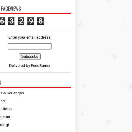
 PAGEVIEWS
6
3
2
9
8
Enter your email address:
Delivered by
FeedBurner
S
is & Keuangan
asi
 Hidup
ehatan
ologi