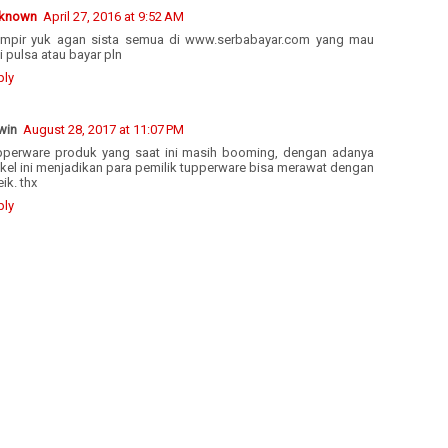
known
April 27, 2016 at 9:52 AM
mpir yuk agan sista semua di www.serbabayar.com yang mau
i pulsa atau bayar pln
ply
win
August 28, 2017 at 11:07 PM
pperware produk yang saat ini masih booming, dengan adanya
ikel ini menjadikan para pemilik tupperware bisa merawat dengan
ik. thx
ply