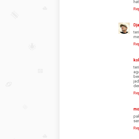
ha
Re
Dj
te
me
Re
ko
te
ag
be
ja
den
Re
mo
pa
se
Re