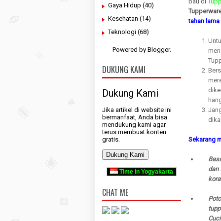
bau di
Tup
Gaya Hidup
(40)
Tupperwar
Kesehatan
(14)
tahan lama 
Teknologi
(68)
Untu
Powered by
Blogger
.
meng
Tup
DUKUNG KAMI
Bers
mere
dike
Dukung Kami
hang
Jika artikel di website ini
Jang
bermanfaat, Anda bisa
dika
mendukung kami agar
terus membuat konten
gratis.
Sekarang m
Dukung Kami
Basa
dan 
Time in Yogyakarta
kora
CHAT ME
Pot
tupp
Cuci