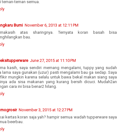
ti teman-teman semua.
ply
angkaru Bumi
November 6, 2013 at 12:11 PM
rimakasih atas sharingnya. Ternyata koran basah bisa
nghilangkan bau.
ply
leksitupperware
June 27, 2015 at 11:10 PM
rima kasih, saya sendiri memang mengalami, tuppy yang sudah
a lama saya gunakan (uzur) pasti mengalami bau ga sedap. Saya
rfikir mungkin karena selalu untuk bawa bekal makan siang saya
dinya ada sisa makanan yang kurang bersih dicuci. Mudah2an
gan cara ini bisa benar2 hilang.
ply
mogrosir
November 3, 2015 at 12:27 PM
kai kertas koran saja yah? hampir semua wadah tupperware saya
mua beerbau.
ply