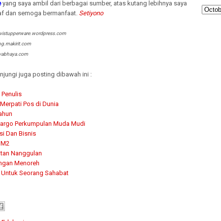
e
yang saya ambil dari berbagai sumber, atas kutang lebihnya saya
f dan semoga bermanfaat.
Setiyono
vistupperware.wordpress.com
akirit.com
haya.com
njungi juga posting dibawah ini :
 Penulis
 Merpati Pos di Dunia
ahun
wargo Perkumpulan Muda Mudi
si Dan Bisnis
 M2
tan Nanggulan
ngan Menoreh
 Untuk Seorang Sahabat