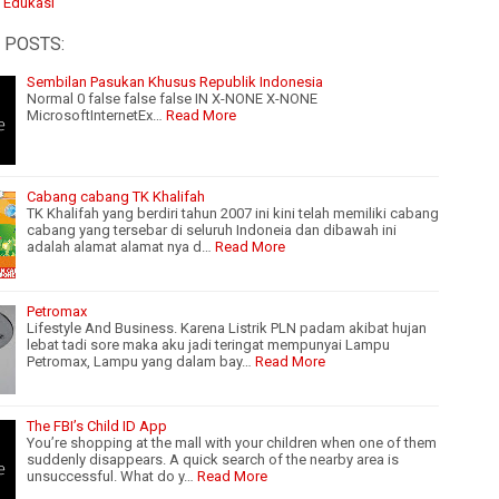
:
Edukasi
 POSTS:
Sembilan Pasukan Khusus Republik Indonesia
Normal 0 false false false IN X-NONE X-NONE
MicrosoftInternetEx…
Read More
Cabang cabang TK Khalifah
TK Khalifah yang berdiri tahun 2007 ini kini telah memiliki cabang
cabang yang tersebar di seluruh Indoneia dan dibawah ini
adalah alamat alamat nya d…
Read More
Petromax
Lifestyle And Business. Karena Listrik PLN padam akibat hujan
lebat tadi sore maka aku jadi teringat mempunyai Lampu
Petromax, Lampu yang dalam bay…
Read More
The FBI’s Child ID App
You’re shopping at the mall with your children when one of them
suddenly disappears. A quick search of the nearby area is
unsuccessful. What do y…
Read More