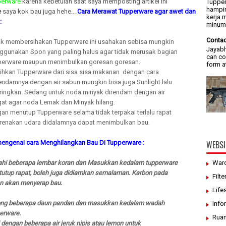
perware
karena kebetulan saat saya memposting artikel ini
Tupper
hampir
e
saya kok bau juga hehe...
Cara Merawat Tupperware agar awet dan
kerja 
:
minum/
Contac
k membersihakan Tupperware ini usahakan sebisa mungkin
Jayabh
gunakan Spon yang paling halus agar tidak merusak bagian
can co
perware maupun menimbulkan goresan goresan.
form a
ihkan Tupperware dari sisa sisa makanan dengan cara
ndamnya dengan air sabun mungkin bisa juga Sunlight lalu
ringkan. Sedang untuk noda minyak direndam dengan air
at agar noda Lemak dan Minyak hilang.
an menutup Tupperware selama tidak terpakai terlalu rapat
renakan udara didalamnya dapat menimbulkan bau.
engenai cara Menghilangkan Bau Di Tupperware :
WEBSI
hi beberapa lembar koran dan Masukkan kedalam tupperware
War
tutup rapat, boleh juga didiamkan semalaman. Karbon pada
Filte
n akan menyerap bau.
Life
ong beberapa daun pandan dan masukkan kedalam wadah
Info
erware.
Ruan
 dengan beberapa air jeruk nipis atau lemon untuk