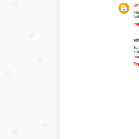
Un
Ma
bel
Re
ed
Tu
art
bae
Re