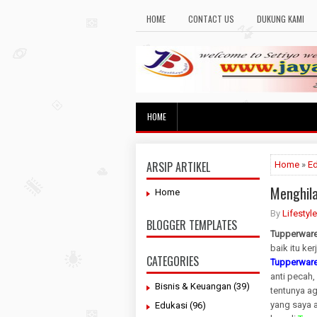
HOME
CONTACT US
DUKUNG KAMI
HOME
ARSIP ARTIKEL
Home
»
E
Menghil
Home
By
Lifestyl
BLOGGER TEMPLATES
Tupperwar
baik itu ke
CATEGORIES
Tupperwar
anti pecah,
Bisnis & Keuangan
(39)
tentunya a
yang saya 
Edukasi
(96)