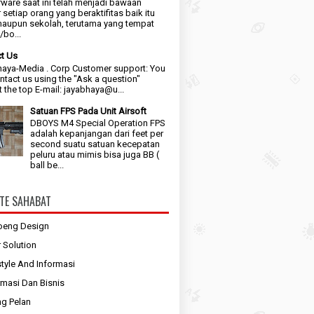
ware saat ini telah menjadi bawaan
 setiap orang yang beraktifitas baik itu
maupun sekolah, terutama yang tempat
bo...
t Us
aya-Media . Corp Customer support: You
ntact us using the "Ask a question"
t the top E-mail: jayabhaya@u...
Satuan FPS Pada Unit Airsoft
DBOYS M4 Special Operation FPS
adalah kepanjangan dari feet per
second suatu satuan kecepatan
peluru atau mimis bisa juga BB (
ball be...
TE SAHABAT
oeng Design
r Solution
style And Informasi
rmasi Dan Bisnis
g Pelan