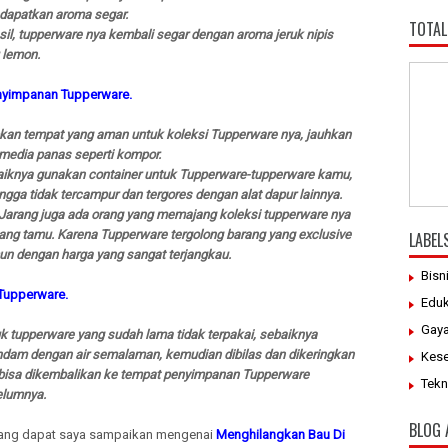
apatkan aroma segar.
TOTAL
sil, tupperware nya kembali segar dengan aroma jeruk nipis
 lemon.
yimpanan Tupperware.
kan tempat yang aman untuk koleksi Tupperware nya, jauhkan
 media panas seperti kompor.
iknya gunakan container untuk Tupperware-tupperware kamu,
ngga tidak tercampur dan tergores dengan alat dapur lainnya.
Jarang juga ada orang yang memajang koleksi tupperware nya
uang tamu. Karena Tupperware tergolong barang yang exclusive
LABEL
n dengan harga yang sangat terjangkau.
Bisn
Tupperware.
Eduk
Gaya
k tupperware yang sudah lama tidak terpakai, sebaiknya
ndam dengan air semalaman, kemudian dibilas dan dikeringkan
Kes
 bisa dikembalikan ke tempat penyimpanan Tupperware
Tekn
elumnya.
BLOG 
ang dapat saya sampaikan mengenai
Menghilangkan Bau Di