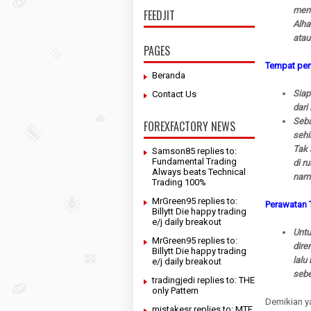
mend
FEEDJIT
Alha
atau
PAGES
Tempat pen
Beranda
Siap
Contact Us
dari
Seba
FOREXFACTORY NEWS
sehi
Tak 
Samson85 replies to:
Fundamental Trading
di r
Always beats Technical
namu
Trading 100%
MrGreen95 replies to:
Perawatan 
Billytt Die happy trading
e/j daily breakout
Untu
MrGreen95 replies to:
dire
Billytt Die happy trading
lalu
e/j daily breakout
seb
tradingjedi replies to: THE
only Pattern
Demikian y
mistakesr replies to: MTF