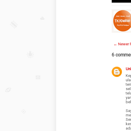
← Newer 
6 commen
Un
Ke
ul
te
sel
te
ya
be
Sa
me
Se
ke
ad