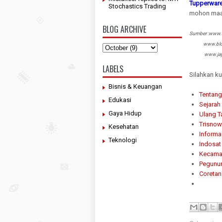
Tupperwar
Stochastics Trading
mohon maa
BLOG ARCHIVE
Sumber :www.
www.blog.m
www.jayab
LABELS
Silahkan ku
Bisnis & Keuangan
Tentang
Edukasi
Sejarah
Gaya Hidup
Ulang T
Trisno
Kesehatan
Informa
Teknologi
Indosat
Kecama
Pegunu
Coretan