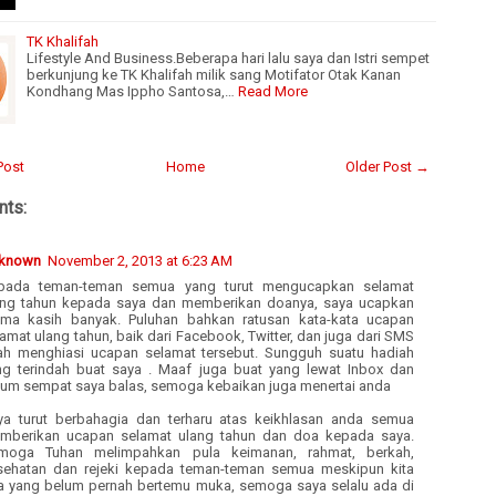
TK Khalifah
Lifestyle And Business.Beberapa hari lalu saya dan Istri sempet
berkunjung ke TK Khalifah milik sang Motifator Otak Kanan
Kondhang Mas Ippho Santosa,…
Read More
Post
Home
Older Post →
ts:
known
November 2, 2013 at 6:23 AM
pada teman-teman semua yang turut mengucapkan selamat
ang tahun kepada saya dan memberikan doanya, saya ucapkan
rima kasih banyak. Puluhan bahkan ratusan kata-kata ucapan
amat ulang tahun, baik dari Facebook, Twitter, dan juga dari SMS
lah menghiasi ucapan selamat tersebut. Sungguh suatu hadiah
ng terindah buat saya . Maaf juga buat yang lewat Inbox dan
lum sempat saya balas, semoga kebaikan juga menertai anda
ya turut berbahagia dan terharu atas keikhlasan anda semua
mberikan ucapan selamat ulang tahun dan doa kepada saya.
moga Tuhan melimpahkan pula keimanan, rahmat, berkah,
sehatan dan rejeki kepada teman-teman semua meskipun kita
a yang belum pernah bertemu muka, semoga saya selalu ada di