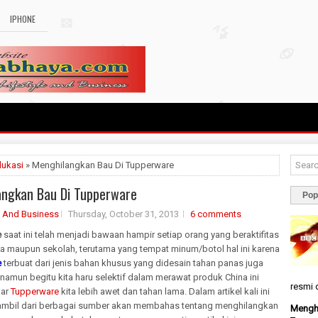
IPHONE
dukasi
» Menghilangkan Bau Di Tupperware
angkan Bau Di Tupperware
Pop
e And Business
Thursday, October 31, 2013
6 comments
e
saat ini telah menjadi bawaan hampir setiap orang yang beraktifitas
rja maupun sekolah, terutama yang tempat minum/botol hal ini karena
e
terbuat dari jenis bahan khusus yang didesain tahan panas juga
 namun begitu kita haru selektif dalam merawat produk China ini
resmi d
gar
Tupperware
kita lebih awet dan tahan lama. Dalam artikel kali ini
ambil dari berbagai sumber akan membahas tentang menghilangkan
Menghi