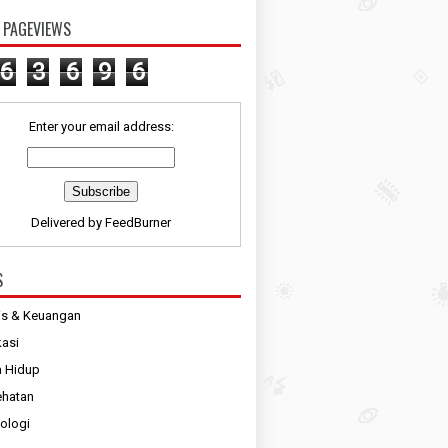
 PAGEVIEWS
6
3
6
9
6
Enter your email address:
Delivered by
FeedBurner
S
is & Keuangan
asi
 Hidup
ehatan
ologi