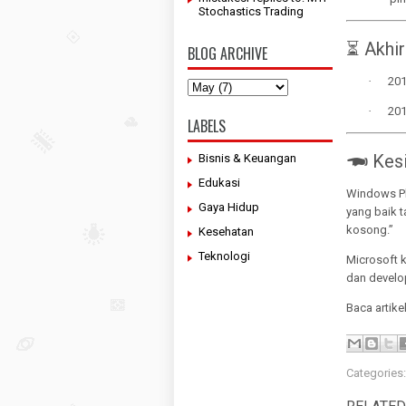
Stochastics Trading
⏳ Akhi
BLOG ARCHIVE
·
201
·
201
LABELS
🖚 Kes
Bisnis & Keuangan
Edukasi
Windows Ph
Gaya Hidup
yang baik 
kosong.”
Kesehatan
Teknologi
Microsoft 
dan develop
Baca artike
Categories