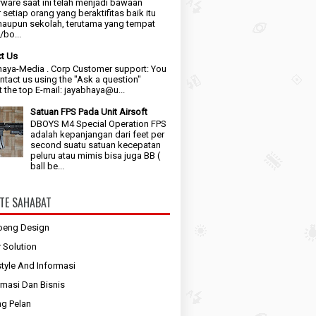
ware saat ini telah menjadi bawaan
 setiap orang yang beraktifitas baik itu
maupun sekolah, terutama yang tempat
bo...
t Us
aya-Media . Corp Customer support: You
ntact us using the "Ask a question"
t the top E-mail: jayabhaya@u...
Satuan FPS Pada Unit Airsoft
DBOYS M4 Special Operation FPS
adalah kepanjangan dari feet per
second suatu satuan kecepatan
peluru atau mimis bisa juga BB (
ball be...
TE SAHABAT
oeng Design
r Solution
style And Informasi
rmasi Dan Bisnis
g Pelan