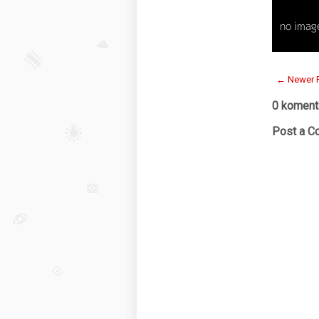
← Newer 
0 koment
Post a 