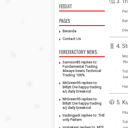
🤔 3. T
FEEDJIT
·
Per
PAGES
·
Ban
·
Dev
Beranda
Contact Us
🧬 4. S
FOREXFACTORY NEWS
·
Mic
Ph
Samson85 replies to:
Fundamental Trading
Always beats Technical
·
Tid
Trading 100%
be
MrGreen95 replies to:
·
Han
Billytt Die happy trading
e/j daily breakout
MrGreen95 replies to:
🧥 5. K
Billytt Die happy trading
e/j daily breakout
·
Fit
tradingjedi replies to: THE
only Pattern
·
Tid
mistakesr replies to: MTF
pi