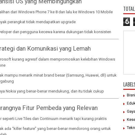
ransisi OS yang Membingungkan
TOTAL
alihan dari Windows Phone 7 ke 8 dan lalu ke Windows 10 Mobile
6
yak perangkat tidak mendapatkan upgrade
eloper dan pengguna kecewa karena dukungan tidak konsisten
trategi dan Komunikasi yang Lemah
rosoft kurang agresif dalam mempromosikan kelebihan Windows
one
ak mampu menarik minat brand besar (Samsung, Huawei, dll) untuk
rgabung
LABEL
ya Nokia yang benar-benar mendukung, dan itu tidak cukup
Bisn
Eduk
urangnya Fitur Pembeda yang Relevan
Gaya
ur seperti Live Tiles dan Continuum menarik tapi kurang praktis
Kes
Tekn
ak ada “killer feature” yang benar-benar mendorong orang untuk
ndah