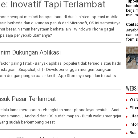
e: Inovatif Tapi Terlambat
Tupper
hampir
kerja 
minum/
one sempat menjadi harapan baru di dunia sistem operasi mobile.
ain berbeda dan dukungan penuh dari Microsoft, OS ini semestinya
Contac
nsi besar. Namun kenyataan berkata lain—Windows Phone gagal
Jayabh
can co
Apa saja penyebab utamanya?
form a
inim Dukungan Aplikasi
faktor paling fatal: - Banyak aplikasi populer tidak tersedia atau hadir
(Instagram, Snapchat, dll) - Developer enggan mengembangkan
orm dengan pangsa pasar kecil - App Store-nya sepi dan terbatas
WEBSI
asuk Pasar Terlambat
War
Filte
erlalu lama merespons kebangkitan smartphone layar sentuh. - Saat
one muncul, Android dan iOS sudah mapan - Butuh waktu mengejar
Life
yang sudah berkembang pesat
Info
Ruan