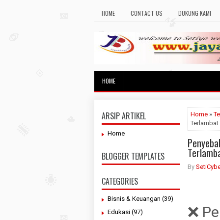
HOME
CONTACT US
DUKUNG KAMI
HOME
ARSIP ARTIKEL
Home
»
Te
Terlambat
Home
Penyebab
Terlamb
BLOGGER TEMPLATES
By
SetiCybe
CATEGORIES
Bisnis & Keuangan
(39)
❌ Pe
Edukasi
(97)