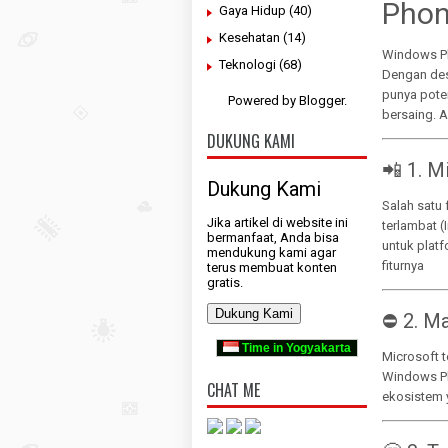
Phon
Gaya Hidup
(40)
Kesehatan
(14)
Windows Ph
Teknologi
(68)
Dengan des
punya pote
Powered by
Blogger
.
bersaing. 
DUKUNG KAMI
📲 1. M
Dukung Kami
Salah satu 
Jika artikel di website ini
terlambat 
bermanfaat, Anda bisa
untuk platf
mendukung kami agar
fiturnya
terus membuat konten
gratis.
Dukung Kami
⛔ 2. M
Time in Yogyakarta
Microsoft t
Windows Ph
CHAT ME
ekosistem 