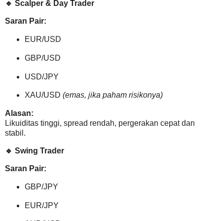
🔹
Scalper & Day Trader
Saran Pair:
EUR/USD
GBP/USD
USD/JPY
XAU/USD
(emas, jika paham risikonya)
Alasan:
Likuiditas tinggi, spread rendah, pergerakan cepat dan
stabil.
🔹
Swing Trader
Saran Pair:
GBP/JPY
EUR/JPY