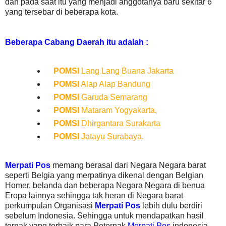
dan pada saat itu yang menjadi anggotanya baru sekitar 6
yang tersebar di beberapa kota.
Beberapa Cabang Daerah itu adalah :
POMSI
Lang Lang Buana Jakarta
POMSI
Alap Alap Bandung
POMSI
Garuda Semarang
POMSI
Mataram Yogyakarta,
POMSI
Dhirgantara Surakarta
POMSI
Jatayu Surabaya.
Merpati Pos
memang berasal dari Negara Negara barat
seperti Belgia yang merpatinya dikenal dengan Belgian
Homer, belanda dan beberapa Negara Negara di benua
Eropa lainnya sehingga tak heran di Negara barat
perkumpulan Organisasi
Merpati Pos
lebih dulu berdiri
sebelum Indonesia. Sehingga untuk mendapatkan hasil
ternak yang terbaik para Peternak
Merpati Pos
indonesia