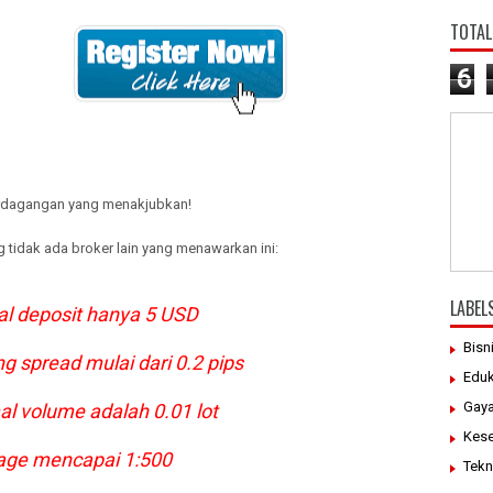
TOTAL
6
rdagangan yang menakjubkan!
 tidak ada broker lain yang menawarkan ini:
LABEL
l deposit hanya 5 USD
Bisn
 spread mulai dari 0.2 pips
Eduk
Gaya
 volume adalah 0.01 lot
Kes
ge mencapai 1:500
Tekn