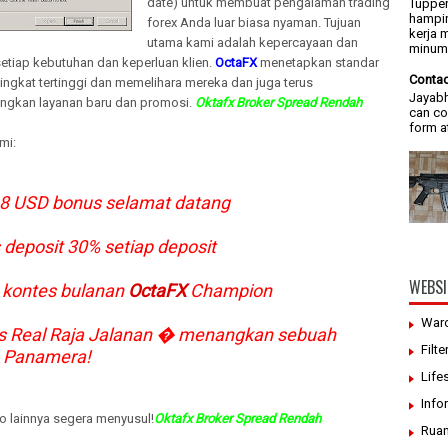
date) untuk membuat pengalaman trading
Tupper
hampir
forex Anda luar biasa nyaman. Tujuan
kerja 
utama kami adalah kepercayaan dan
minum/
etiap kebutuhan dan keperluan klien.
OctaFX
menetapkan standar
Contac
ingkat tertinggi dan memelihara mereka dan juga terus
Jayabh
gkan layanan baru dan promosi.
Oktafx Broker Spread Rendah
can co
form a
mi:
 8 USD bonus selamat datang
eposit 30% setiap deposit
WEBSI
ontes bulanan
OctaFX
Champion
War
Real Raja Jalanan � menangkan sebuah
Filte
 Panamera!
Life
Info
o lainnya segera menyusul!
Oktafx Broker Spread Rendah
Ruan