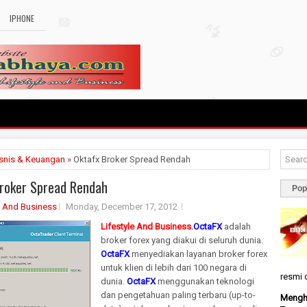
IPHONE
snis & Keuangan
» Oktafx Broker Spread Rendah
Broker Spread Rendah
Pop
e And Business
Monday, December 17, 2012
Lifestyle And Business
.
OctaFX
adalah
broker forex yang diakui di seluruh dunia.
OctaFX
menyediakan layanan broker forex
untuk klien di lebih dari 100 negara di
resmi d
dunia.
OctaFX
menggunakan teknologi
dan pengetahuan paling terbaru (up-to-
Menghi