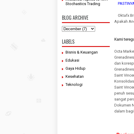
PASTINY
Stochastics Trading
Oktafx Bro
BLOG ARCHIVE
Apakah And
Kami teregu
LABELS
Octa Market
Bisnis & Keuangan
Grenadines
Edukasi
dan korespo
Gaya Hidup
Grenadines
Saint Vinc
Kesehatan
Konsolidasi
Teknologi
Saint Vince
penuh sesu
sangat per
Dokumen Na
dalam bagi