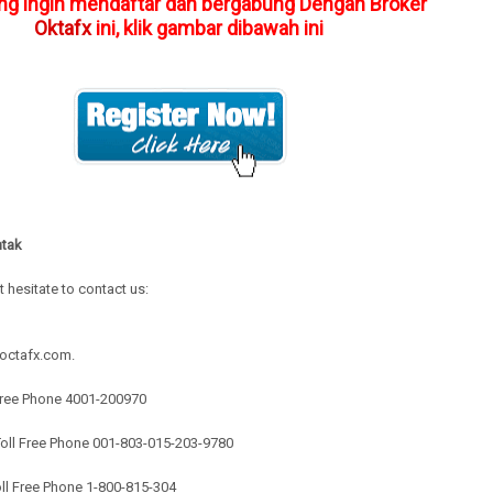
ng ingin mendaftar dan bergabung Dengan Broker
Oktafx
ini, klik gambar dibawah ini
ntak
t hesitate to contact us:
octafx.com.
 Free Phone 4001-200970
Toll Free Phone 001-803-015-203-9780
ll Free Phone 1-800-815-304