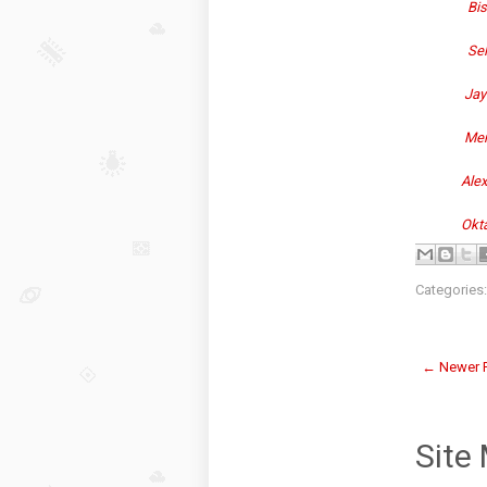
Bis
Se
Jay
Men
Alex
Okt
Categories
← Newer 
Site