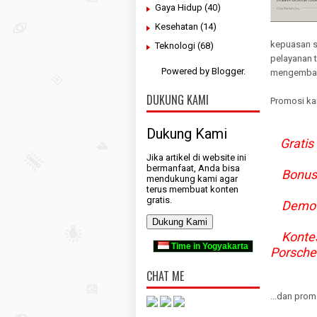
Gaya Hidup
(40)
Kesehatan
(14)
kepuasan s
Teknologi
(68)
pelayanan t
Powered by
Blogger
.
mengemban
DUKUNG KAMI
Promosi ka
Dukung Kami
Gratis
Jika artikel di website ini
bermanfaat, Anda bisa
Bonus d
mendukung kami agar
terus membuat konten
gratis.
Demo k
Dukung Kami
Kontes 
Time in Yogyakarta
Porsche
CHAT ME
...dan prom