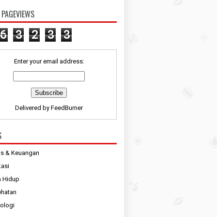
 PAGEVIEWS
6
3
2
3
3
Enter your email address:
Delivered by
FeedBurner
S
is & Keuangan
asi
 Hidup
ehatan
ologi