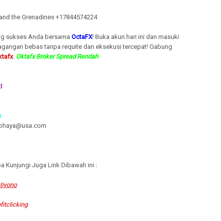
t and the Grenadines +17844574224
ing sukses Anda bersama
OctaFX
! Buka akun hari ini dan masuki
agangan bebas tanpa requite dan eksekusi tercepat! Gabung
ktafx
.
Oktafx Broker Spread Rendah
d
h
yabhaya@usa.com
 Kunjungi Juga Link Dibawah ini :
iyono
fitclicking