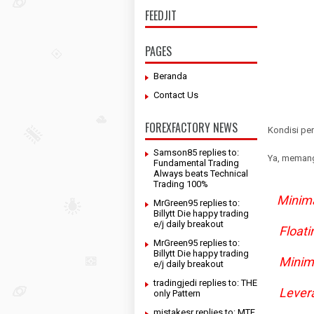
FEEDJIT
PAGES
Beranda
Contact Us
FOREXFACTORY NEWS
Kondisi pe
Samson85 replies to:
Ya, memang
Fundamental Trading
Always beats Technical
Trading 100%
Minima
MrGreen95 replies to:
Billytt Die happy trading
e/j daily breakout
Floating
MrGreen95 replies to:
Billytt Die happy trading
Minimal
e/j daily breakout
tradingjedi replies to: THE
Levera
only Pattern
mistakesr replies to: MTF