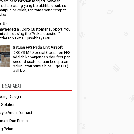
ware saat ini telah menjadi bawaan
 setiap orang yang beraktifitas baik itu
maupun sekolah, terutama yang tempat
bo...
t Us
aya-Media . Corp Customer support: You
ntact us using the "Ask a question"
t the top E-mail: jayabhaya@u...
Satuan FPS Pada Unit Airsoft
DBOYS M4 Special Operation FPS
adalah kepanjangan dari feet per
second suatu satuan kecepatan
peluru atau mimis bisa juga BB (
ball be...
TE SAHABAT
oeng Design
r Solution
style And Informasi
rmasi Dan Bisnis
g Pelan