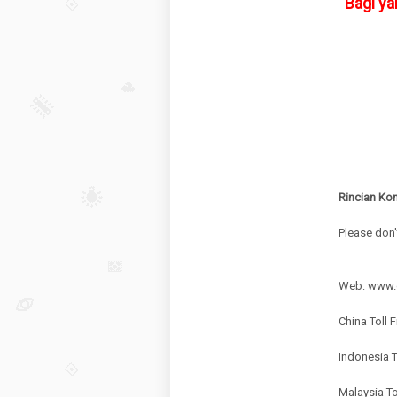
Bagi ya
Rincian Ko
Please don'
Web: www.
China Toll
Indonesia 
Malaysia To