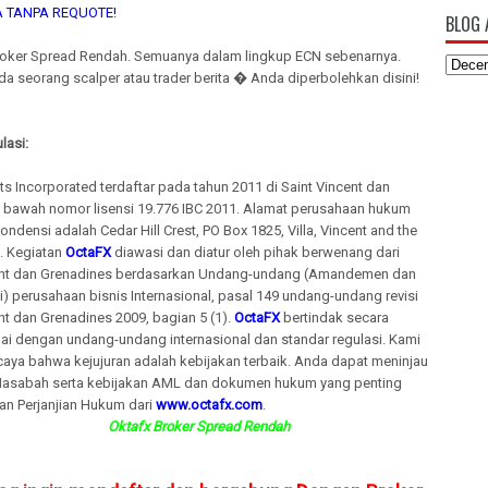
A TANPA REQUOTE!
BLOG 
ker Spread Rendah. Semuanya dalam lingkup ECN sebenarnya.
a seorang scalper atau trader berita � Anda diperbolehkan disini!
lasi:
s Incorporated terdaftar pada tahun 2011 di Saint Vincent dan
 bawah nomor lisensi 19.776 IBC 2011. Alamat perusahaan hukum
ndensi adalah Cedar Hill Crest, PO Box 1825, Villa, Vincent and the
. Kegiatan
OctaFX
diawasi dan diatur oleh pihak berwenang dari
ent dan Grenadines berdasarkan Undang-undang (Amandemen dan
) perusahaan bisnis Internasional, pasal 149 undang-undang revisi
nt dan Grenadines 2009, bagian 5 (1).
OctaFX
bertindak secara
ai dengan undang-undang internasional dan standar regulasi. Kami
caya bahwa kejujuran adalah kebijakan terbaik. Anda dapat meninjau
sabah serta kebijakan AML dan dokumen hukum yang penting
an Perjanjian Hukum dari
www.octafx.com
.
Oktafx Broker Spread Rendah